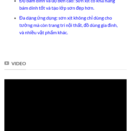
Độ bám dính và độ bền cao: Sơn xịt có khả năng
bám dính tốt và tạo lớp sơn đẹp hơn.
Đa dạng ứng dụng: sơn xịt không chỉ dùng cho
tường mà còn trang trí nội thất, đồ dùng gia đình,
và nhiều vật phẩm khác.
VIDEO