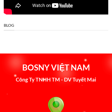
BLOG
BOSNY VIỆT NAM
Công Ty TNHH TM - DV Tuyết Mai