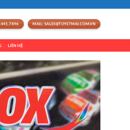
.441.7896
MAIL: SALES@TUYETMAI.COM.VN
G
LIÊN HỆ