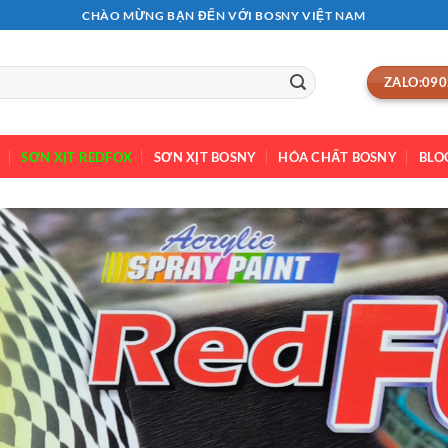
CHÀO MỪNG BẠN ĐẾN VỚI BOSNY VIỆT NAM
ZALO:090
SƠN XỊT REDFOX
SƠN XỊT BOSNY
HÓA CHẤT BOSNY
BLO