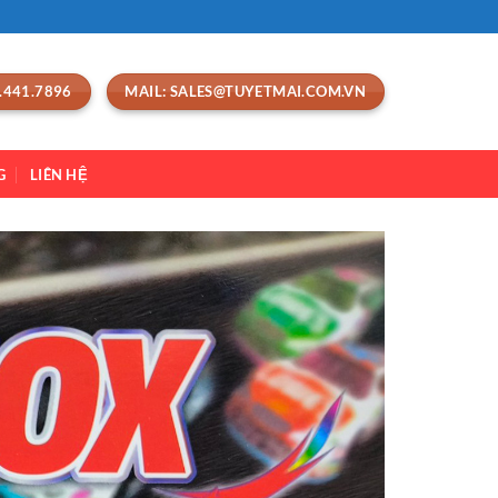
.441.7896
MAIL: SALES@TUYETMAI.COM.VN
G
LIÊN HỆ