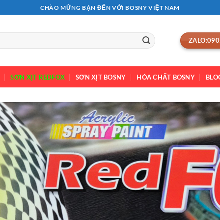
CHÀO MỪNG BẠN ĐẾN VỚI BOSNY VIỆT NAM
ZALO:090
SƠN XỊT REDFOX
SƠN XỊT BOSNY
HÓA CHẤT BOSNY
BLO