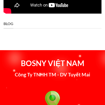
BLOG
BOSNY VIỆT NAM
Công Ty TNHH TM - DV Tuyết Mai