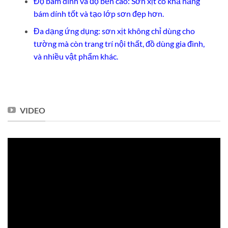
Độ bám dính và độ bền cao: Sơn xịt có khả năng
bám dính tốt và tạo lớp sơn đẹp hơn.
Đa dạng ứng dụng: sơn xịt không chỉ dùng cho
tường mà còn trang trí nội thất, đồ dùng gia đình,
và nhiều vật phẩm khác.
VIDEO