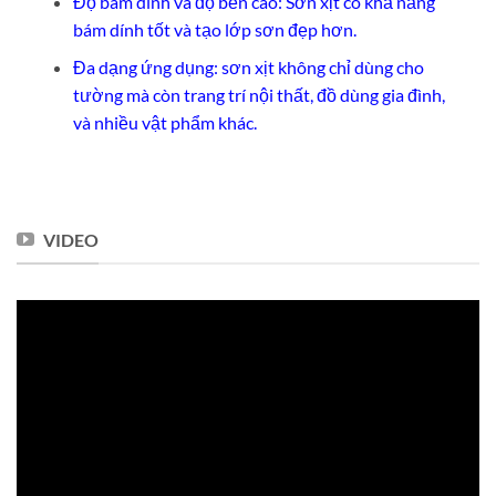
Độ bám dính và độ bền cao: Sơn xịt có khả năng
bám dính tốt và tạo lớp sơn đẹp hơn.
Đa dạng ứng dụng: sơn xịt không chỉ dùng cho
tường mà còn trang trí nội thất, đồ dùng gia đình,
và nhiều vật phẩm khác.
VIDEO