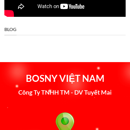
BLOG
BOSNY VIỆT NAM
Công Ty TNHH TM - DV Tuyết Mai