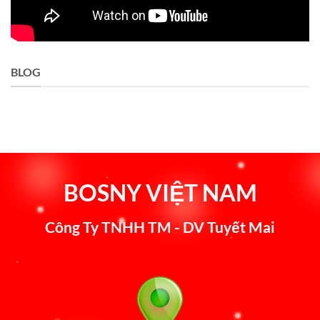
BLOG
BOSNY VIỆT NAM
Công Ty TNHH TM - DV Tuyết Mai