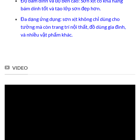
Độ bám dính và độ bền cao: Sơn xịt có khả năng
bám dính tốt và tạo lớp sơn đẹp hơn.
Đa dạng ứng dụng: sơn xịt không chỉ dùng cho
tường mà còn trang trí nội thất, đồ dùng gia đình,
và nhiều vật phẩm khác.
VIDEO