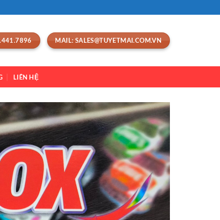
.441.7896
MAIL: SALES@TUYETMAI.COM.VN
G
LIÊN HỆ