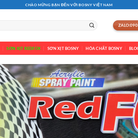
CHÀO MỪNG BẠN ĐẾN VỚI BOSNY VIỆT NAM
ZALO:090
SƠN XỊT REDFOX
SƠN XỊT BOSNY
HÓA CHẤT BOSNY
BLO