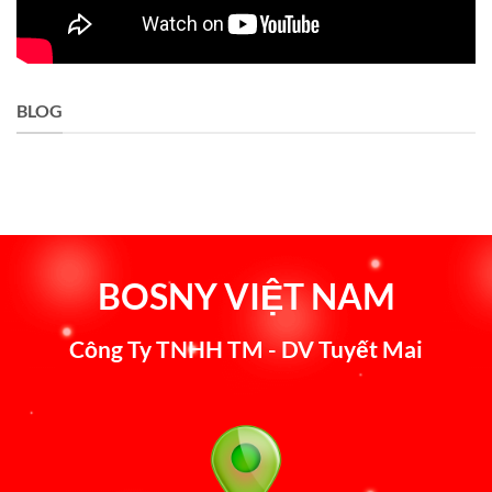
BLOG
BOSNY VIỆT NAM
Công Ty TNHH TM - DV Tuyết Mai