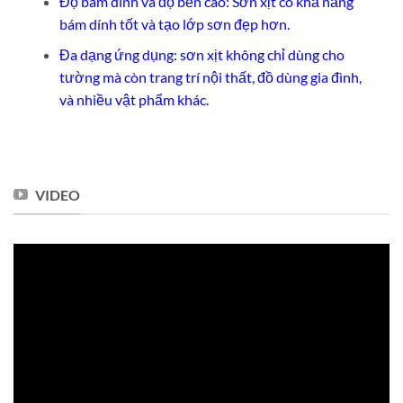
Độ bám dính và độ bền cao: Sơn xịt có khả năng
bám dính tốt và tạo lớp sơn đẹp hơn.
Đa dạng ứng dụng: sơn xịt không chỉ dùng cho
tường mà còn trang trí nội thất, đồ dùng gia đình,
và nhiều vật phẩm khác.
VIDEO