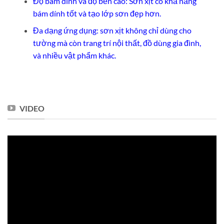
Độ bám dính và độ bền cao: Sơn xịt có khả năng
bám dính tốt và tạo lớp sơn đẹp hơn.
Đa dạng ứng dụng: sơn xịt không chỉ dùng cho
tường mà còn trang trí nội thất, đồ dùng gia đình,
và nhiều vật phẩm khác.
VIDEO