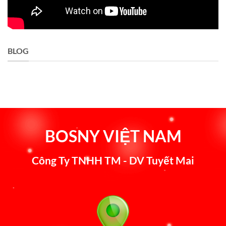
BLOG
BOSNY VIỆT NAM
Công Ty TNHH TM - DV Tuyết Mai