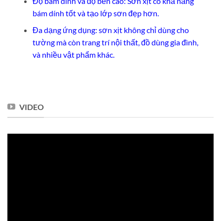
Độ bám dính và độ bền cao: Sơn xịt có khả năng
bám dính tốt và tạo lớp sơn đẹp hơn.
Đa dạng ứng dụng: sơn xịt không chỉ dùng cho
tường mà còn trang trí nội thất, đồ dùng gia đình,
và nhiều vật phẩm khác.
VIDEO