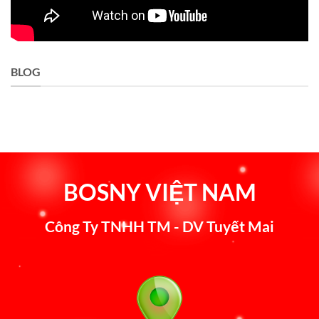
BLOG
BOSNY VIỆT NAM
Công Ty TNHH TM - DV Tuyết Mai