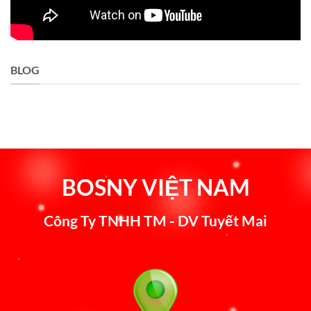
BLOG
BOSNY VIỆT NAM
Công Ty TNHH TM - DV Tuyết Mai