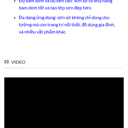
Độ bám dính và độ bền cao: Sơn xịt có khả năng
bám dính tốt và tạo lớp sơn đẹp hơn.
Đa dạng ứng dụng: sơn xịt không chỉ dùng cho
tường mà còn trang trí nội thất, đồ dùng gia đình,
và nhiều vật phẩm khác.
VIDEO