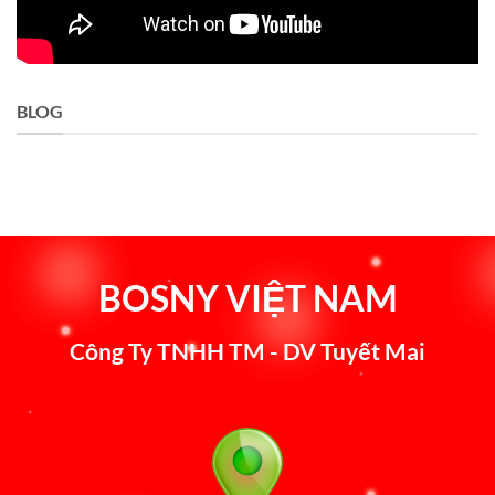
BLOG
BOSNY VIỆT NAM
Công Ty TNHH TM - DV Tuyết Mai