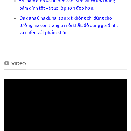
Độ bám dính và độ bền cao: Sơn xịt có khả năng
bám dính tốt và tạo lớp sơn đẹp hơn.
Đa dạng ứng dụng: sơn xịt không chỉ dùng cho
tường mà còn trang trí nội thất, đồ dùng gia đình,
và nhiều vật phẩm khác.
VIDEO