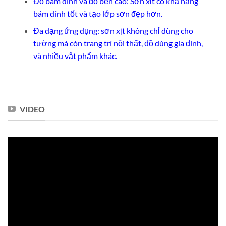
Độ bám dính và độ bền cao: Sơn xịt có khả năng
bám dính tốt và tạo lớp sơn đẹp hơn.
Đa dạng ứng dụng: sơn xịt không chỉ dùng cho
tường mà còn trang trí nội thất, đồ dùng gia đình,
và nhiều vật phẩm khác.
VIDEO