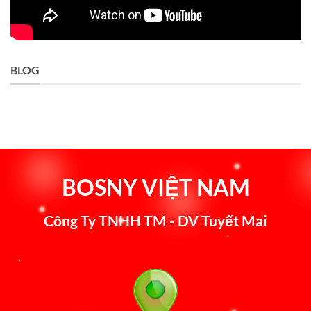
BLOG
BOSNY VIỆT NAM
Công Ty TNHH TM - DV Tuyết Mai