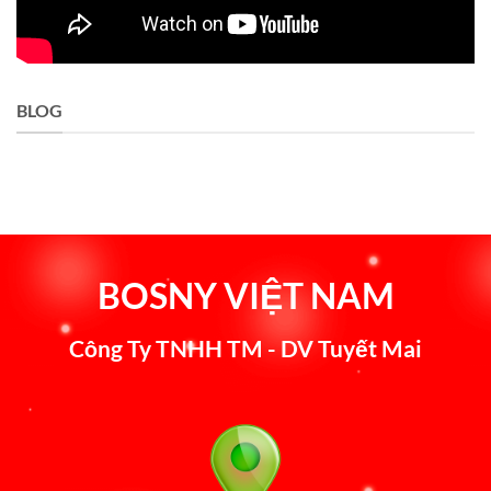
BLOG
BOSNY VIỆT NAM
Công Ty TNHH TM - DV Tuyết Mai