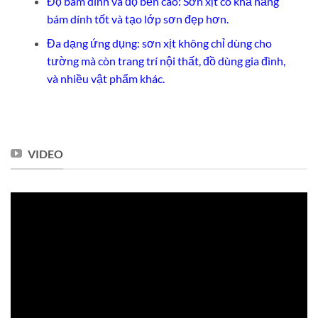
Độ bám dính và độ bền cao: Sơn xịt có khả năng
bám dính tốt và tạo lớp sơn đẹp hơn.
Đa dạng ứng dụng: sơn xịt không chỉ dùng cho
tường mà còn trang trí nội thất, đồ dùng gia đình,
và nhiều vật phẩm khác.
VIDEO