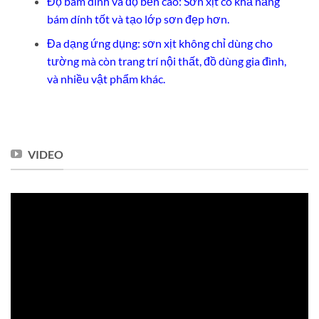
Độ bám dính và độ bền cao: Sơn xịt có khả năng
bám dính tốt và tạo lớp sơn đẹp hơn.
Đa dạng ứng dụng: sơn xịt không chỉ dùng cho
tường mà còn trang trí nội thất, đồ dùng gia đình,
và nhiều vật phẩm khác.
VIDEO