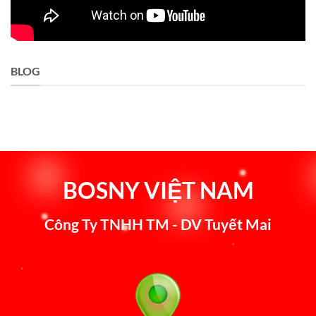
BLOG
BOSNY VIỆT NAM
Công Ty TNHH TM - DV Tuyết Mai