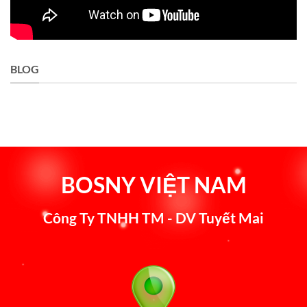
BLOG
BOSNY VIỆT NAM
Công Ty TNHH TM - DV Tuyết Mai