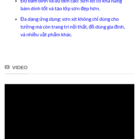
Độ bám dính và độ bền cao: Sơn xịt có khả năng
bám dính tốt và tạo lớp sơn đẹp hơn.
Đa dạng ứng dụng: sơn xịt không chỉ dùng cho
tường mà còn trang trí nội thất, đồ dùng gia đình,
và nhiều vật phẩm khác.
VIDEO