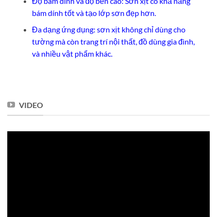
Độ bám dính và độ bền cao: Sơn xịt có khả năng
bám dính tốt và tạo lớp sơn đẹp hơn.
Đa dạng ứng dụng: sơn xịt không chỉ dùng cho
tường mà còn trang trí nội thất, đồ dùng gia đình,
và nhiều vật phẩm khác.
VIDEO