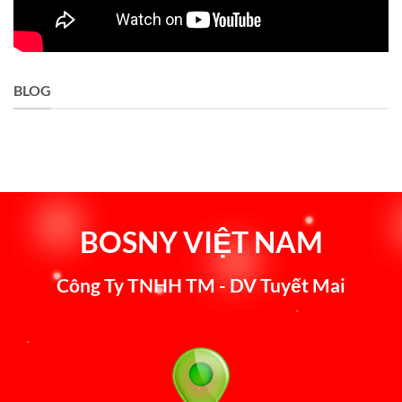
BLOG
BOSNY VIỆT NAM
Công Ty TNHH TM - DV Tuyết Mai