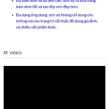
Độ bám dính và độ bền cao: Sơn xịt có khả năng
bám dính tốt và tạo lớp sơn đẹp hơn.
Đa dạng ứng dụng: sơn xịt không chỉ dùng cho
tường mà còn trang trí nội thất, đồ dùng gia đình,
và nhiều vật phẩm khác.
VIDEO