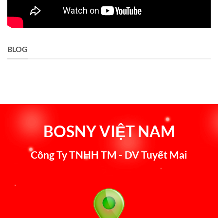
BLOG
BOSNY VIỆT NAM
Công Ty TNHH TM - DV Tuyết Mai