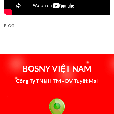
BLOG
BOSNY VIỆT NAM
Công Ty TNHH TM - DV Tuyết Mai