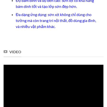
Độ bám dính và độ bền cao: Sơn xịt có khả năng
bám dính tốt và tạo lớp sơn đẹp hơn.
Đa dạng ứng dụng: sơn xịt không chỉ dùng cho
tường mà còn trang trí nội thất, đồ dùng gia đình,
và nhiều vật phẩm khác.
VIDEO