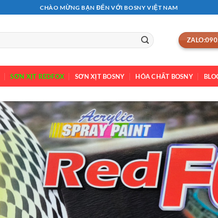
CHÀO MỪNG BẠN ĐẾN VỚI BOSNY VIỆT NAM
ZALO:090
SƠN XỊT REDFOX
SƠN XỊT BOSNY
HÓA CHẤT BOSNY
BLO