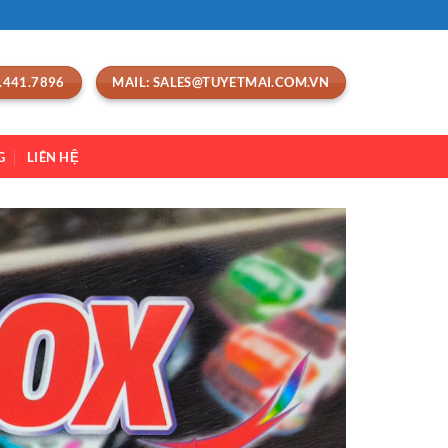
.441.7896
MAIL: SALES@TUYETMAI.COM.VN
G
LIÊN HỆ