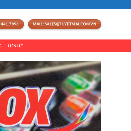
.441.7896
MAIL: SALES@TUYETMAI.COM.VN
G
LIÊN HỆ