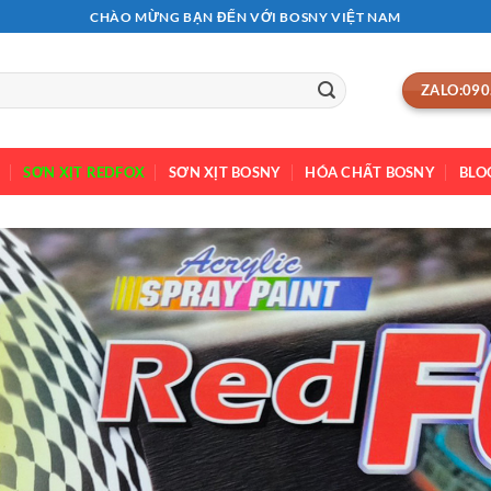
CHÀO MỪNG BẠN ĐẾN VỚI BOSNY VIỆT NAM
ZALO:090
SƠN XỊT REDFOX
SƠN XỊT BOSNY
HÓA CHẤT BOSNY
BLO