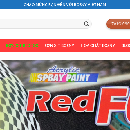
CHÀO MỪNG BẠN ĐẾN VỚI BOSNY VIỆT NAM
ZALO:090
SƠN XỊT REDFOX
SƠN XỊT BOSNY
HÓA CHẤT BOSNY
BLO