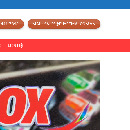
.441.7896
MAIL: SALES@TUYETMAI.COM.VN
G
LIÊN HỆ