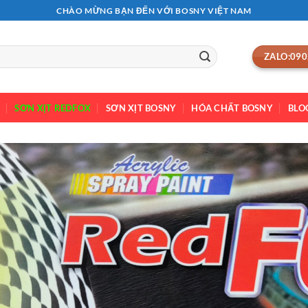
CHÀO MỪNG BẠN ĐẾN VỚI BOSNY VIỆT NAM
ZALO:090
SƠN XỊT REDFOX
SƠN XỊT BOSNY
HÓA CHẤT BOSNY
BLO