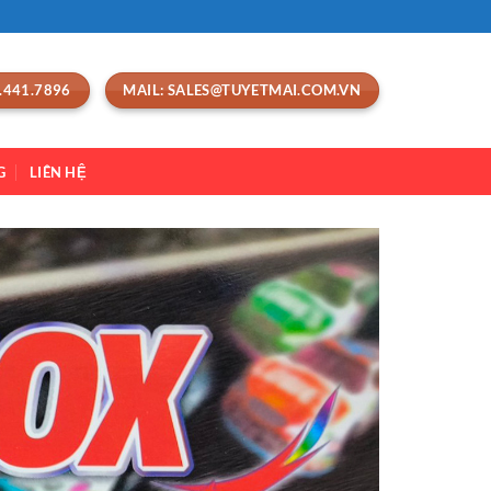
.441.7896
MAIL: SALES@TUYETMAI.COM.VN
G
LIÊN HỆ