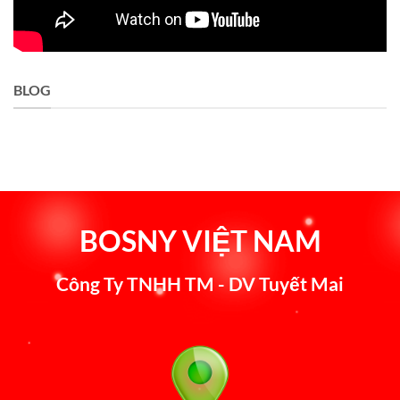
BLOG
BOSNY VIỆT NAM
Công Ty TNHH TM - DV Tuyết Mai