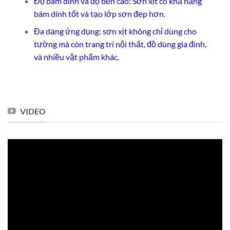
Độ bám dính và độ bền cao: Sơn xịt có khả năng
bám dính tốt và tạo lớp sơn đẹp hơn.
Đa dạng ứng dụng: sơn xịt không chỉ dùng cho
tường mà còn trang trí nội thất, đồ dùng gia đình,
và nhiều vật phẩm khác.
VIDEO