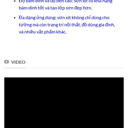
Độ bám dính và độ bền cao: Sơn xịt có khả năng
bám dính tốt và tạo lớp sơn đẹp hơn.
Đa dạng ứng dụng: sơn xịt không chỉ dùng cho
tường mà còn trang trí nội thất, đồ dùng gia đình,
và nhiều vật phẩm khác.
VIDEO