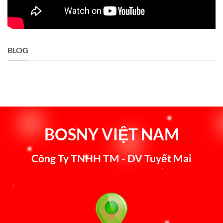
BLOG
BOSNY VIỆT NAM
Công Ty TNHH TM - DV Tuyết Mai