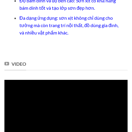
Độ bám dính và độ bền cao: Sơn xịt có khả năng
bám dính tốt và tạo lớp sơn đẹp hơn.
Đa dạng ứng dụng: sơn xịt không chỉ dùng cho
tường mà còn trang trí nội thất, đồ dùng gia đình,
và nhiều vật phẩm khác.
VIDEO