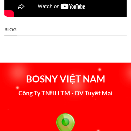
BLOG
BOSNY VIỆT NAM
Công Ty TNHH TM - DV Tuyết Mai