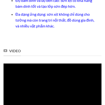
Độ bám dính và độ bền cao: Sơn xịt có khả năng
bám dính tốt và tạo lớp sơn đẹp hơn.
Đa dạng ứng dụng: sơn xịt không chỉ dùng cho
tường mà còn trang trí nội thất, đồ dùng gia đình,
và nhiều vật phẩm khác.
VIDEO