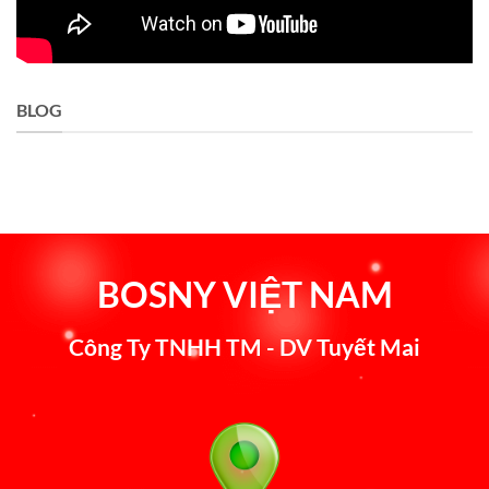
BLOG
BOSNY VIỆT NAM
Công Ty TNHH TM - DV Tuyết Mai