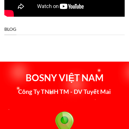
BLOG
BOSNY VIỆT NAM
Công Ty TNHH TM - DV Tuyết Mai