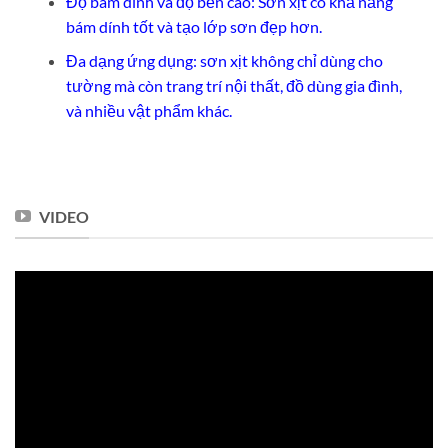
Độ bám dính và độ bền cao: Sơn xịt có khả năng
bám dính tốt và tạo lớp sơn đẹp hơn.
Đa dạng ứng dụng: sơn xịt không chỉ dùng cho
tường mà còn trang trí nội thất, đồ dùng gia đình,
và nhiều vật phẩm khác.
VIDEO