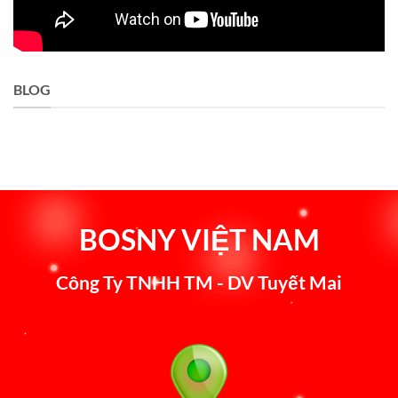
BLOG
BOSNY VIỆT NAM
Công Ty TNHH TM - DV Tuyết Mai