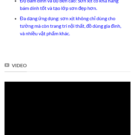
Độ bám dính và độ bền cao: Sơn xịt có khả năng
bám dính tốt và tạo lớp sơn đẹp hơn.
Đa dạng ứng dụng: sơn xịt không chỉ dùng cho
tường mà còn trang trí nội thất, đồ dùng gia đình,
và nhiều vật phẩm khác.
VIDEO