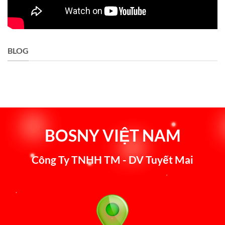
BLOG
BOSNY VIỆT NAM
Công Ty TNHH TM - DV Tuyết Mai