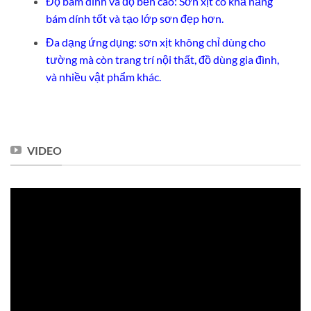
Độ bám dính và độ bền cao: Sơn xịt có khả năng
bám dính tốt và tạo lớp sơn đẹp hơn.
Đa dạng ứng dụng: sơn xịt không chỉ dùng cho
tường mà còn trang trí nội thất, đồ dùng gia đình,
và nhiều vật phẩm khác.
VIDEO