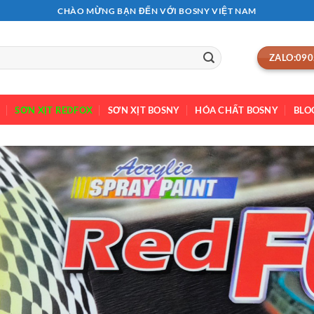
CHÀO MỪNG BẠN ĐẾN VỚI BOSNY VIỆT NAM
ZALO:090
SƠN XỊT REDFOX
SƠN XỊT BOSNY
HÓA CHẤT BOSNY
BLO