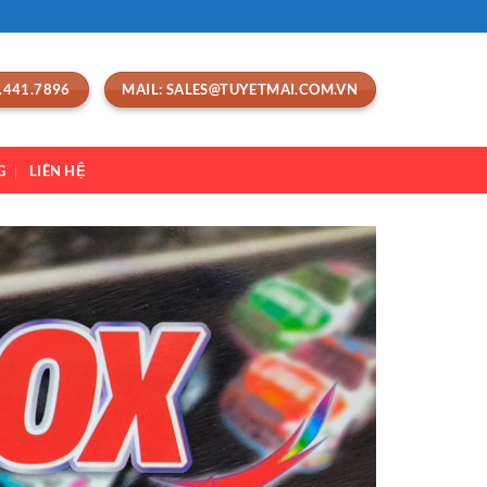
.441.7896
MAIL: SALES@TUYETMAI.COM.VN
G
LIÊN HỆ