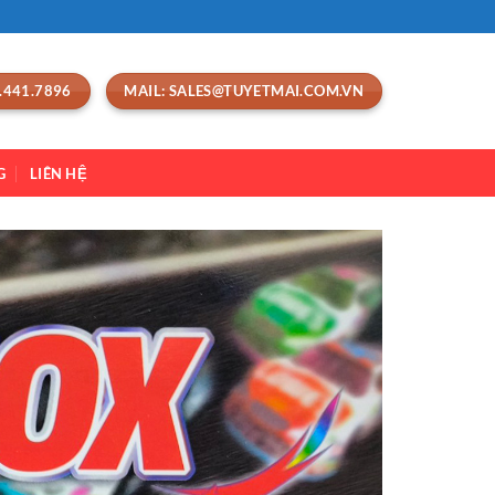
.441.7896
MAIL: SALES@TUYETMAI.COM.VN
G
LIÊN HỆ