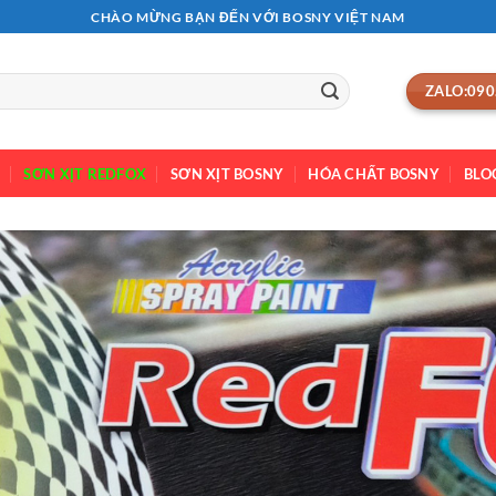
CHÀO MỪNG BẠN ĐẾN VỚI BOSNY VIỆT NAM
ZALO:090
SƠN XỊT REDFOX
SƠN XỊT BOSNY
HÓA CHẤT BOSNY
BLO