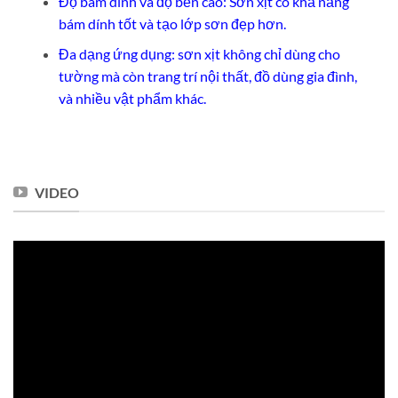
Độ bám dính và độ bền cao: Sơn xịt có khả năng
bám dính tốt và tạo lớp sơn đẹp hơn.
Đa dạng ứng dụng: sơn xịt không chỉ dùng cho
tường mà còn trang trí nội thất, đồ dùng gia đình,
và nhiều vật phẩm khác.
VIDEO