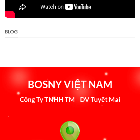
BLOG
BOSNY VIỆT NAM
Công Ty TNHH TM - DV Tuyết Mai