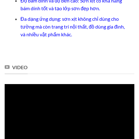
Độ bám dính và độ bền cao: Sơn xịt có khả năng
bám dính tốt và tạo lớp sơn đẹp hơn.
Đa dạng ứng dụng: sơn xịt không chỉ dùng cho
tường mà còn trang trí nội thất, đồ dùng gia đình,
và nhiều vật phẩm khác.
VIDEO