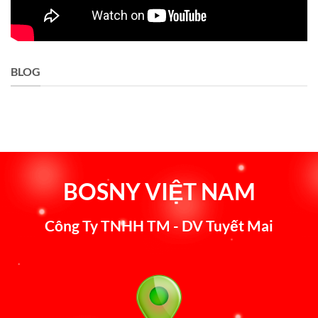
BLOG
BOSNY VIỆT NAM
Công Ty TNHH TM - DV Tuyết Mai