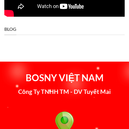
BLOG
BOSNY VIỆT NAM
Công Ty TNHH TM - DV Tuyết Mai