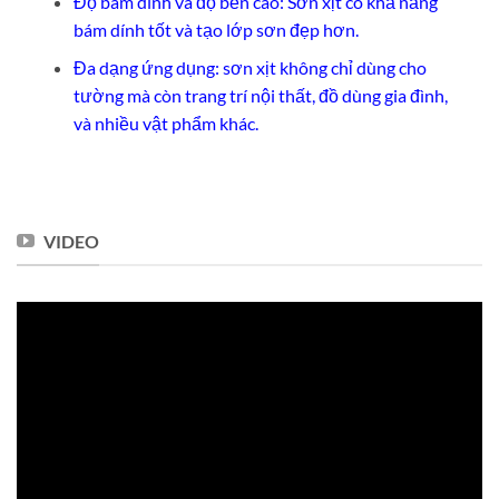
Độ bám dính và độ bền cao: Sơn xịt có khả năng
bám dính tốt và tạo lớp sơn đẹp hơn.
Đa dạng ứng dụng: sơn xịt không chỉ dùng cho
tường mà còn trang trí nội thất, đồ dùng gia đình,
và nhiều vật phẩm khác.
VIDEO