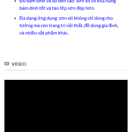
Độ bám dính và độ bền cao: Sơn xịt có khả năng
bám dính tốt và tạo lớp sơn đẹp hơn.
Đa dạng ứng dụng: sơn xịt không chỉ dùng cho
tường mà còn trang trí nội thất, đồ dùng gia đình,
và nhiều vật phẩm khác.
VIDEO