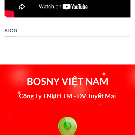
BLOG
BOSNY VIỆT NAM
Công Ty TNHH TM - DV Tuyết Mai